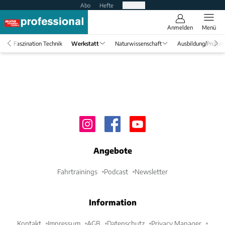
Abo
Hefte
Produkte
Anmelden
Menü
Faszination Technik
Werkstatt
Naturwissenschaft
Ausbildung/Prüfun
Angebote
Fahrtrainings
Podcast
Newsletter
Information
Kontakt
Impressum
AGB
Datenschutz
Privacy Manager