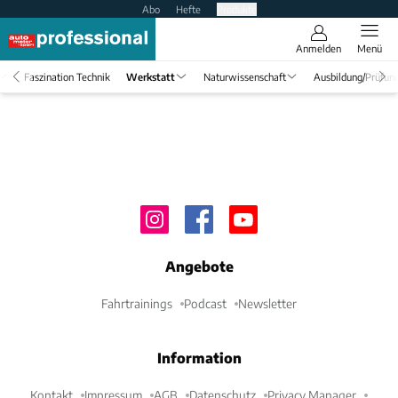
Abo
Hefte
Produkte
Anmelden
Menü
Faszination Technik
Werkstatt
Naturwissenschaft
Ausbildung/Prüfun
Angebote
Fahrtrainings
Podcast
Newsletter
Information
Kontakt
Impressum
AGB
Datenschutz
Privacy Manager