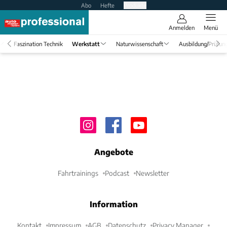
Abo
Hefte
Produkte
Anmelden
Menü
Faszination Technik
Werkstatt
Naturwissenschaft
Ausbildung/Prüfun
Angebote
Fahrtrainings
Podcast
Newsletter
Information
Kontakt
Impressum
AGB
Datenschutz
Privacy Manager