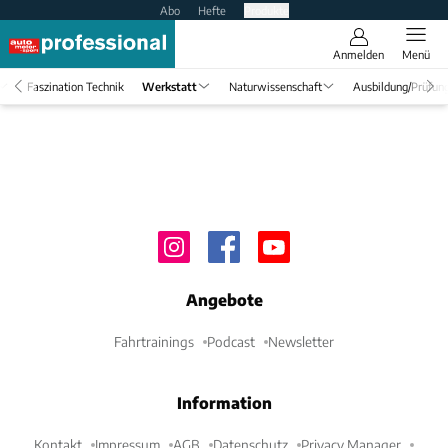
Abo
Hefte
Produkte
Anmelden
Menü
Faszination Technik
Werkstatt
Naturwissenschaft
Ausbildung/Prüfun
Angebote
Fahrtrainings
Podcast
Newsletter
Information
Kontakt
Impressum
AGB
Datenschutz
Privacy Manager