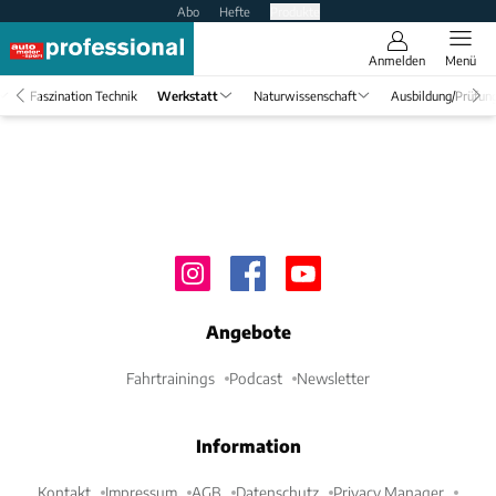
Abo
Hefte
Produkte
Anmelden
Menü
Faszination Technik
Werkstatt
Naturwissenschaft
Ausbildung/Prüfun
Angebote
Fahrtrainings
Podcast
Newsletter
Information
Kontakt
Impressum
AGB
Datenschutz
Privacy Manager