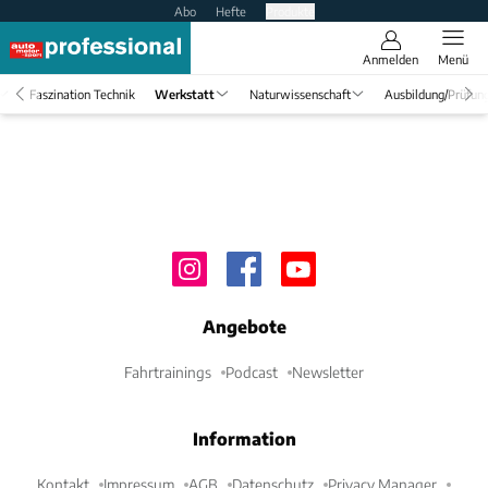
Abo
Hefte
Produkte
Anmelden
Menü
Faszination Technik
Werkstatt
Naturwissenschaft
Ausbildung/Prüfun
Angebote
Fahrtrainings
Podcast
Newsletter
Information
Kontakt
Impressum
AGB
Datenschutz
Privacy Manager