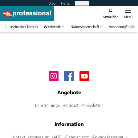
Abo
Hefte
Produkte
Anmelden
Menü
Faszination Technik
Werkstatt
Naturwissenschaft
Ausbildung/Prüfun
Angebote
Fahrtrainings
Podcast
Newsletter
Information
Kontakt
Impressum
AGB
Datenschutz
Privacy Manager