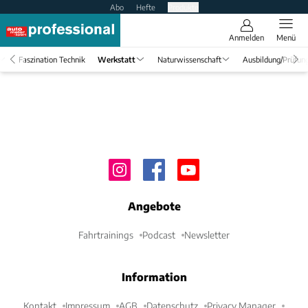
Abo
Hefte
Produkte
Anmelden
Menü
Faszination Technik
Werkstatt
Naturwissenschaft
Ausbildung/Prüfun
Angebote
Fahrtrainings
Podcast
Newsletter
Information
Kontakt
Impressum
AGB
Datenschutz
Privacy Manager