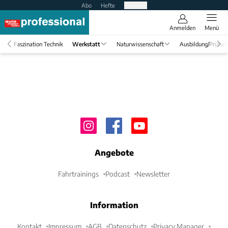
Abo
Hefte
Produkte
Anmelden
Menü
Faszination Technik
Werkstatt
Naturwissenschaft
Ausbildung/Prüfun
Angebote
Fahrtrainings
Podcast
Newsletter
Information
Kontakt
Impressum
AGB
Datenschutz
Privacy Manager