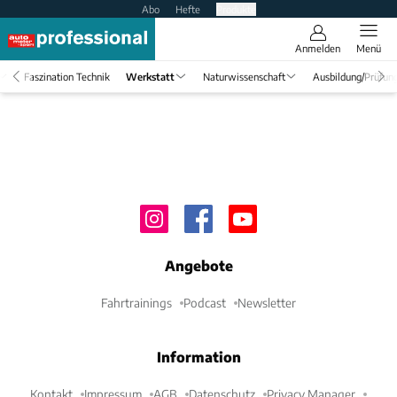
Abo
Hefte
Produkte
Anmelden
Menü
Faszination Technik
Werkstatt
Naturwissenschaft
Ausbildung/Prüfun
Angebote
Fahrtrainings
Podcast
Newsletter
Information
Kontakt
Impressum
AGB
Datenschutz
Privacy Manager