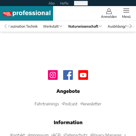
Abo
Hefte
Produkte
Anmelden
Menü
Faszination Technik
Werkstatt
Naturwissenschaft
Ausbildung/Prüfun
Angebote
Fahrtrainings
Podcast
Newsletter
Information
Kontakt
Impressum
AGB
Datenschutz
Privacy Manager