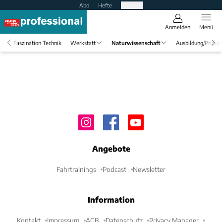
Abo
Hefte
Produkte
Anmelden
Menü
Faszination Technik
Werkstatt
Naturwissenschaft
Ausbildung/Prüfun
Angebote
Fahrtrainings
Podcast
Newsletter
Information
Kontakt
Impressum
AGB
Datenschutz
Privacy Manager