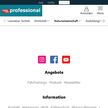
Abo
Hefte
Produkte
Anmelden
Menü
Faszination Technik
Werkstatt
Naturwissenschaft
Ausbildung/Prüfun
Angebote
Fahrtrainings
Podcast
Newsletter
Information
Kontakt
Impressum
AGB
Datenschutz
Privacy Manager