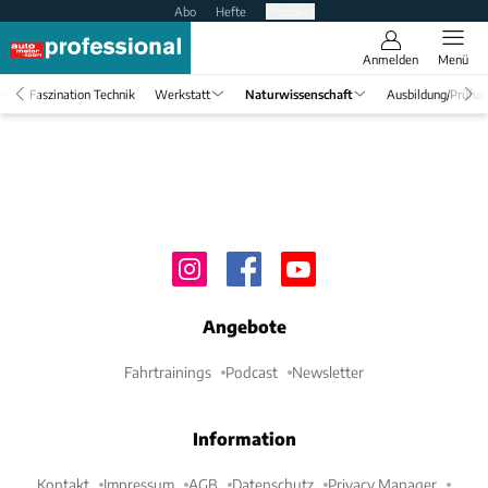
Abo
Hefte
Produkte
Anmelden
Menü
Faszination Technik
Werkstatt
Naturwissenschaft
Ausbildung/Prüfun
Angebote
Fahrtrainings
Podcast
Newsletter
Information
Kontakt
Impressum
AGB
Datenschutz
Privacy Manager