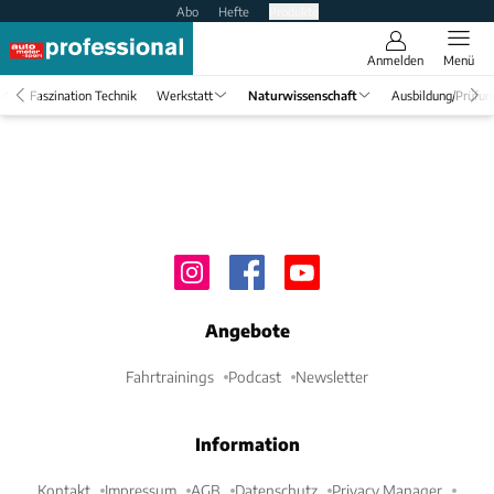
Abo
Hefte
Produkte
Anmelden
Menü
Faszination Technik
Werkstatt
Naturwissenschaft
Ausbildung/Prüfun
Angebote
Fahrtrainings
Podcast
Newsletter
Information
Kontakt
Impressum
AGB
Datenschutz
Privacy Manager