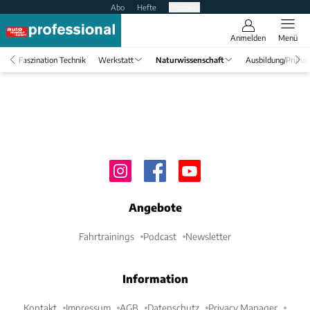
Abo
Hefte
Produkte
Anmelden
Menü
Faszination Technik
Werkstatt
Naturwissenschaft
Ausbildung/Prüfun
Angebote
Fahrtrainings
Podcast
Newsletter
Information
Kontakt
Impressum
AGB
Datenschutz
Privacy Manager