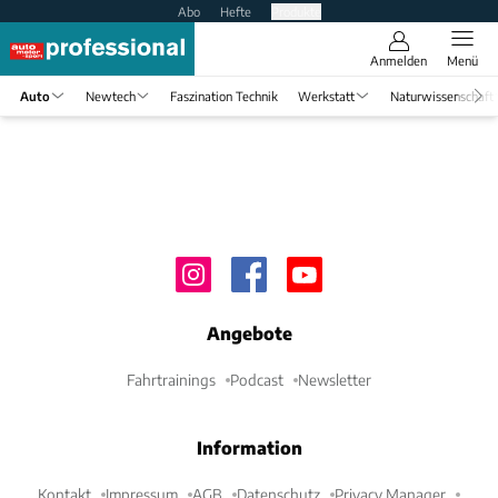
Abo
Hefte
Produkte
Anmelden
Menü
Auto
Newtech
Faszination Technik
Werkstatt
Naturwissenschaft
Angebote
Fahrtrainings
Podcast
Newsletter
Information
Kontakt
Impressum
AGB
Datenschutz
Privacy Manager