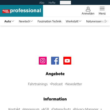
Abo
Hefte
Produkte
Anmelden
Menü
Auto
Newtech
Faszination Technik
Werkstatt
Naturwissenschaft
Angebote
Fahrtrainings
Podcast
Newsletter
Information
Kontakt
Impressum
AGB
Datenschutz
Privacy Manager