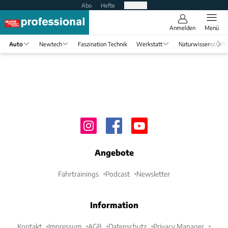
Abo
Hefte
Produkte
Anmelden
Menü
Auto
Newtech
Faszination Technik
Werkstatt
Naturwissenschaft
Angebote
Fahrtrainings
Podcast
Newsletter
Information
Kontakt
Impressum
AGB
Datenschutz
Privacy Manager