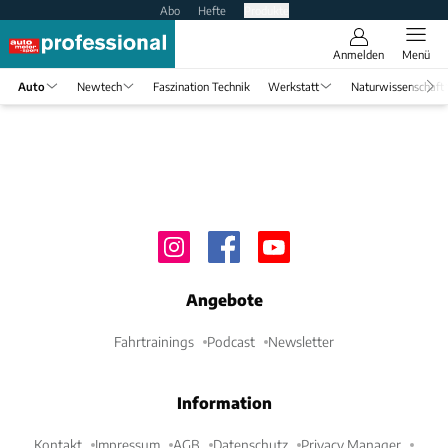
Abo
Hefte
Produkte
Anmelden
Menü
Auto
Newtech
Faszination Technik
Werkstatt
Naturwissenschaft
Angebote
Fahrtrainings
Podcast
Newsletter
Information
Kontakt
Impressum
AGB
Datenschutz
Privacy Manager