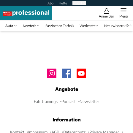
Abo
Hefte
Produkte
Anmelden
Menü
Auto
Newtech
Faszination Technik
Werkstatt
Naturwissenschaft
Angebote
Fahrtrainings
Podcast
Newsletter
Information
Kontakt
Impressum
AGB
Datenschutz
Privacy Manager