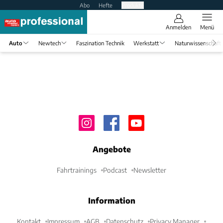
Abo
Hefte
Produkte
Anmelden
Menü
Auto
Newtech
Faszination Technik
Werkstatt
Naturwissenschaft
Angebote
Fahrtrainings
Podcast
Newsletter
Information
Kontakt
Impressum
AGB
Datenschutz
Privacy Manager