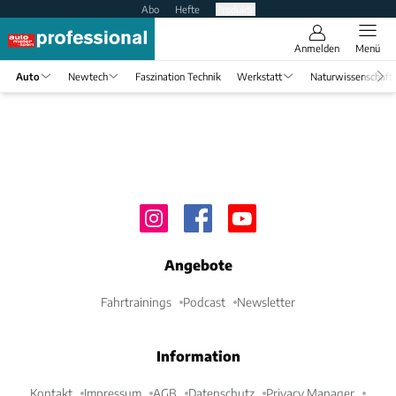
Abo
Hefte
Produkte
Anmelden
Menü
Auto
Newtech
Faszination Technik
Werkstatt
Naturwissenschaft
Angebote
Fahrtrainings
Podcast
Newsletter
Information
Kontakt
Impressum
AGB
Datenschutz
Privacy Manager