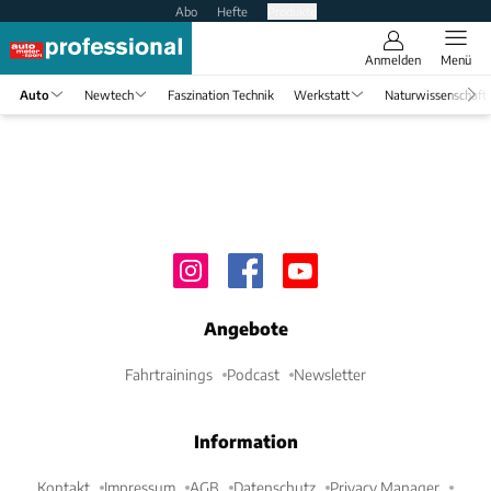
Abo
Hefte
Produkte
Anmelden
Menü
Auto
Newtech
Faszination Technik
Werkstatt
Naturwissenschaft
Angebote
Fahrtrainings
Podcast
Newsletter
Information
Kontakt
Impressum
AGB
Datenschutz
Privacy Manager