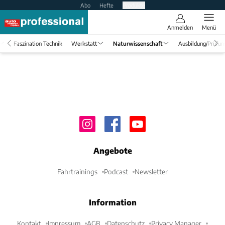
Abo
Hefte
Produkte
Anmelden
Menü
Faszination Technik
Werkstatt
Naturwissenschaft
Ausbildung/Prüfun
Angebote
Fahrtrainings
Podcast
Newsletter
Information
Kontakt
Impressum
AGB
Datenschutz
Privacy Manager