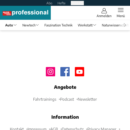
Abo
Hefte
Produkte
Anmelden
Menü
Auto
Newtech
Faszination Technik
Werkstatt
Naturwissenschaft
Angebote
Fahrtrainings
Podcast
Newsletter
Information
Kontakt
Impressum
AGB
Datenschutz
Privacy Manager