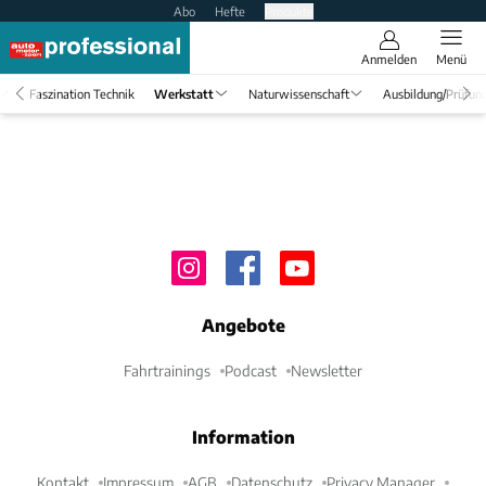
Abo
Hefte
Produkte
Anmelden
Menü
Faszination Technik
Werkstatt
Naturwissenschaft
Ausbildung/Prüfun
Angebote
Fahrtrainings
Podcast
Newsletter
Information
Kontakt
Impressum
AGB
Datenschutz
Privacy Manager