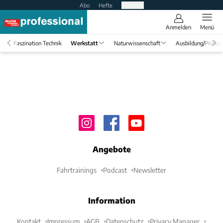
Abo
Hefte
Produkte
Anmelden
Menü
Faszination Technik
Werkstatt
Naturwissenschaft
Ausbildung/Prüfun
Angebote
Fahrtrainings
Podcast
Newsletter
Information
Kontakt
Impressum
AGB
Datenschutz
Privacy Manager