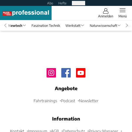
Abo
Hefte
Produkte
Anmelden
Menü
Newtech
Faszination Technik
Werkstatt
Naturwissenschaft
Aus
Angebote
Fahrtrainings
Podcast
Newsletter
Information
Kontakt
Impressum
AGB
Datenschutz
Privacy Manager