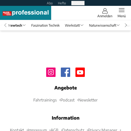
Abo
Hefte
Produkte
Anmelden
Menü
Newtech
Faszination Technik
Werkstatt
Naturwissenschaft
Aus
Angebote
Fahrtrainings
Podcast
Newsletter
Information
Kontakt
Impressum
AGB
Datenschutz
Privacy Manager