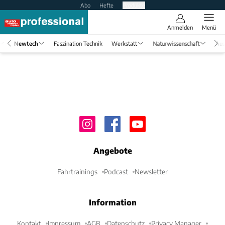
Abo
Hefte
Produkte
Anmelden
Menü
Newtech
Faszination Technik
Werkstatt
Naturwissenschaft
Aus
Angebote
Fahrtrainings
Podcast
Newsletter
Information
Kontakt
Impressum
AGB
Datenschutz
Privacy Manager