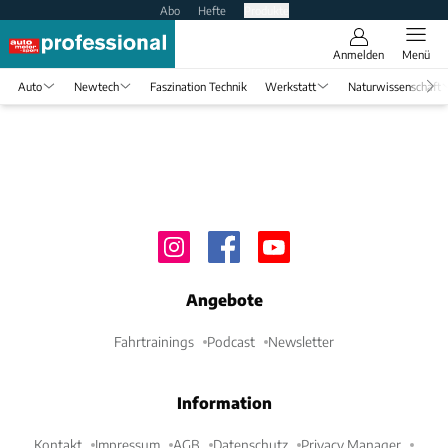
Abo
Hefte
Produkte
Anmelden
Menü
Auto
Newtech
Faszination Technik
Werkstatt
Naturwissenschaft
Angebote
Fahrtrainings
Podcast
Newsletter
Information
Kontakt
Impressum
AGB
Datenschutz
Privacy Manager