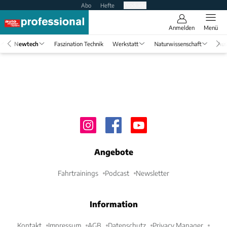
Abo
Hefte
Produkte
Anmelden
Menü
Newtech
Faszination Technik
Werkstatt
Naturwissenschaft
Aus
Angebote
Fahrtrainings
Podcast
Newsletter
Information
Kontakt
Impressum
AGB
Datenschutz
Privacy Manager