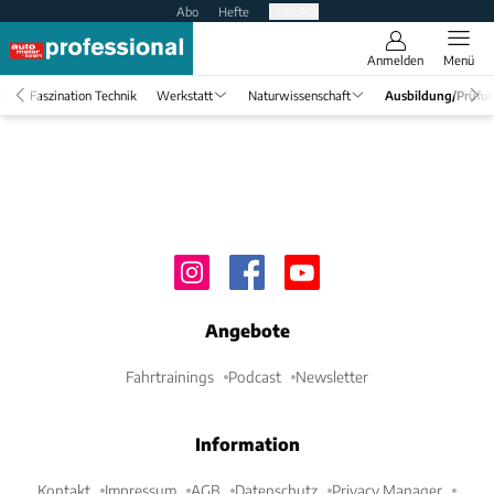
Abo
Hefte
Produkte
Anmelden
Menü
Faszination Technik
Werkstatt
Naturwissenschaft
Ausbildung/Prüfu
Angebote
Fahrtrainings
Podcast
Newsletter
Information
Kontakt
Impressum
AGB
Datenschutz
Privacy Manager