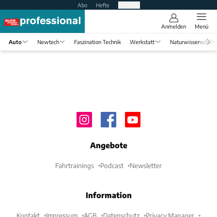
Abo
Hefte
Produkte
Anmelden
Menü
Auto
Newtech
Faszination Technik
Werkstatt
Naturwissenschaft
Angebote
Fahrtrainings
Podcast
Newsletter
Information
Kontakt
Impressum
AGB
Datenschutz
Privacy Manager