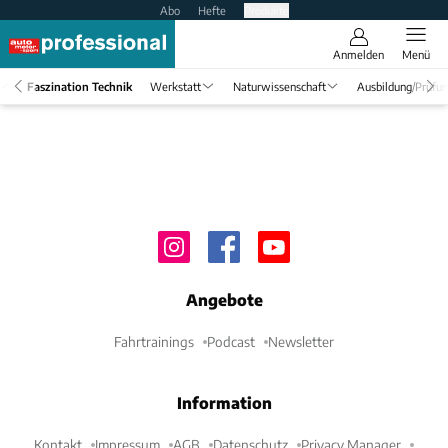
Abo
Hefte
Produkte
Anmelden
Menü
Faszination Technik
Werkstatt
Naturwissenschaft
Ausbildung/Prüfu
Angebote
Fahrtrainings
Podcast
Newsletter
Information
Kontakt
Impressum
AGB
Datenschutz
Privacy Manager