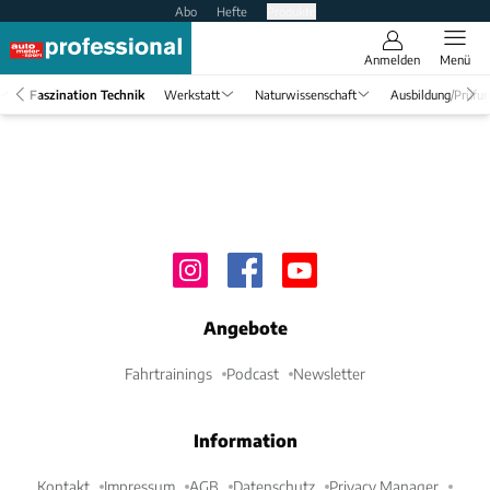
Abo
Hefte
Produkte
Anmelden
Menü
Faszination Technik
Werkstatt
Naturwissenschaft
Ausbildung/Prüfu
Angebote
Fahrtrainings
Podcast
Newsletter
Information
Kontakt
Impressum
AGB
Datenschutz
Privacy Manager