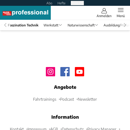
Abo
Hefte
Produkte
Anmelden
Menü
Faszination Technik
Werkstatt
Naturwissenschaft
Ausbildung/Prüfu
Angebote
Fahrtrainings
Podcast
Newsletter
Information
Kontakt
Impressum
AGB
Datenschutz
Privacy Manager