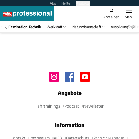
Abo
Hefte
Produkte
Anmelden
Menü
Faszination Technik
Werkstatt
Naturwissenschaft
Ausbildung/Prüfu
Angebote
Fahrtrainings
Podcast
Newsletter
Information
Kontakt
Impressum
AGB
Datenschutz
Privacy Manager