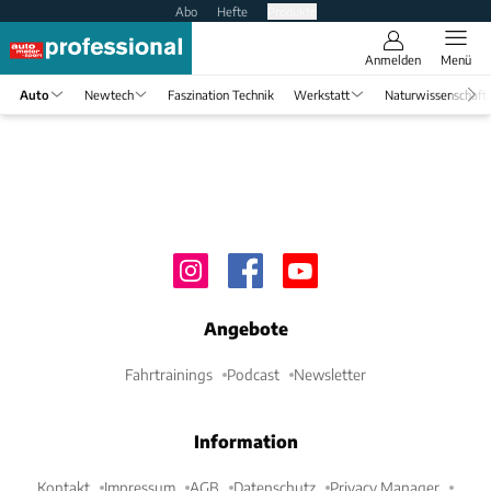
Abo
Hefte
Produkte
Anmelden
Menü
Auto
Newtech
Faszination Technik
Werkstatt
Naturwissenschaft
Angebote
Fahrtrainings
Podcast
Newsletter
Information
Kontakt
Impressum
AGB
Datenschutz
Privacy Manager