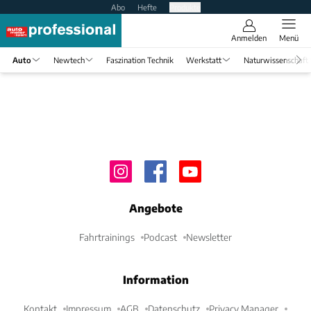
Abo
Hefte
Produkte
Anmelden
Menü
Auto
Newtech
Faszination Technik
Werkstatt
Naturwissenschaft
Angebote
Fahrtrainings
Podcast
Newsletter
Information
Kontakt
Impressum
AGB
Datenschutz
Privacy Manager