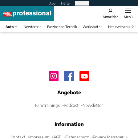
Abo
Hefte
Produkte
Anmelden
Menü
Auto
Newtech
Faszination Technik
Werkstatt
Naturwissenschaft
Angebote
Fahrtrainings
Podcast
Newsletter
Information
Kontakt
Impressum
AGB
Datenschutz
Privacy Manager