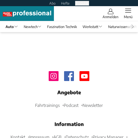
Abo
Hefte
Produkte
Anmelden
Menü
Auto
Newtech
Faszination Technik
Werkstatt
Naturwissenschaft
Angebote
Fahrtrainings
Podcast
Newsletter
Information
Kontakt
Impressum
AGB
Datenschutz
Privacy Manager