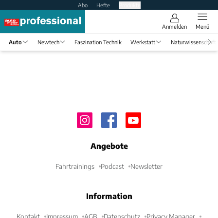
Abo
Hefte
Produkte
Anmelden
Menü
Auto
Newtech
Faszination Technik
Werkstatt
Naturwissenschaft
Angebote
Fahrtrainings
Podcast
Newsletter
Information
Kontakt
Impressum
AGB
Datenschutz
Privacy Manager