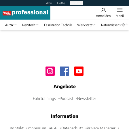
Abo
Hefte
Produkte
Anmelden
Menü
Auto
Newtech
Faszination Technik
Werkstatt
Naturwissenschaft
Angebote
Fahrtrainings
Podcast
Newsletter
Information
Kontakt
Impressum
AGB
Datenschutz
Privacy Manager